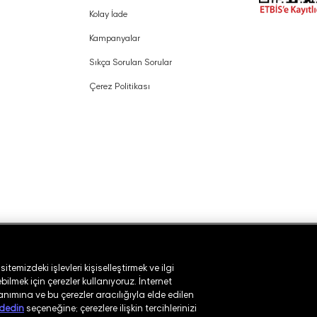
Kolay İade
Kampanyalar
Sıkça Sorulan Sorular
Çerez Politikası
temizdeki işlevleri kişiselleştirmek ve ilgi
ilmek için çerezler kullanıyoruz. İnternet
lanımına ve bu çerezler aracılığıyla elde edilen
dedin
seçeneğine; çerezlere ilişkin tercihlerinizi