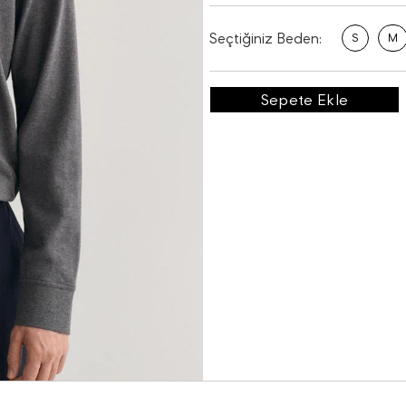
Seçtiğiniz Beden:
S
M
Sepete Ekle