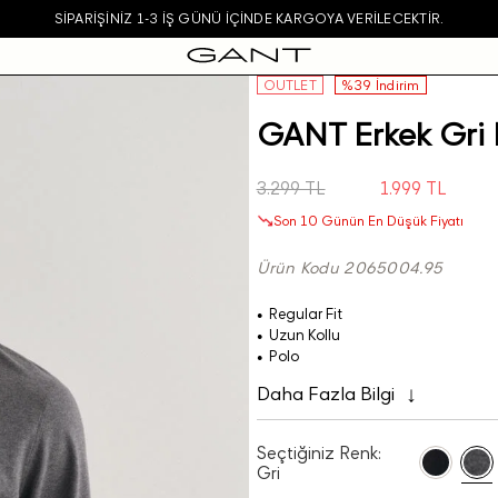
SIPARIŞINIZ 1-3 IŞ GÜNÜ IÇINDE KARGOYA VERILECEKTIR.
OUTLET
%39 İndirim
GANT Erkek Gri 
3.299 TL
1.999 TL
Son 10 Günün En Düşük Fiyatı
Ürün Kodu 2065004.95
Regular Fit
Uzun Kollu
Polo
Daha Fazla Bilgi
Seçtiğiniz Renk:
Gri