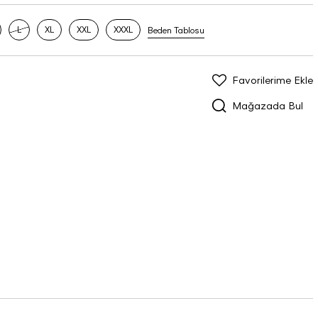
L
XL
XXL
XXXL
Beden Tablosu
Favorilerime Ekle
Mağazada Bul