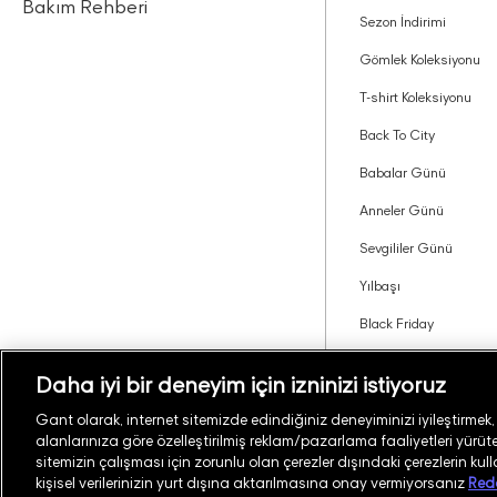
Bakım Rehberi
Sezon İndirimi
Gömlek Koleksiyonu
T-shirt Koleksiyonu
Back To City
Babalar Günü
Anneler Günü
Sevgililer Günü
Yılbaşı
Black Friday
Tavsiye Edin Kazanın
Daha iyi bir deneyim için izninizi istiyoruz
Gant olarak, internet sitemizde edindiğiniz deneyiminizi iyileştirmek, si
alanlarınıza göre özelleştirilmiş reklam/pazarlama faaliyetleri yürüteb
Türkiye
Mağaza Bul
sitemizin çalışması için zorunlu olan çerezler dışındaki çerezlerin kul
kişisel verilerinizin yurt dışına aktarılmasına onay vermiyorsanız
Red