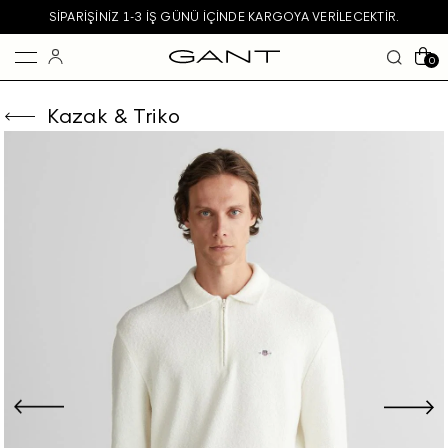
SIPARIŞINIZ 1-3 IŞ GÜNÜ IÇINDE KARGOYA VERILECEKTIR.
0
Kazak & Triko