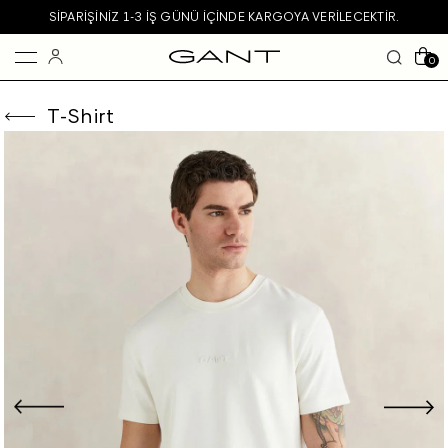
SIPARIŞINIZ 1-3 IŞ GÜNÜ IÇINDE KARGOYA VERILECEKTIR.
0
T-Shirt