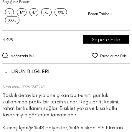
Seçtiğiniz Beden:
S
M
L
XL
XXL
Beden Tablosu
XXXL
Sepete Ekle
4.499 TL
Mağazada Bul
Favorilerime Ekle
ÜRÜN BİLGİLERİ
Ürün Kodu 2326124T.113
Baskılı detaylarıyla öne çıkan bu t-shirt, günlük
kullanımda pratik bir tercih sunar. Regular fit kesimi,
rahat bir kullanım sağlar. Bisiklet yaka ve kısa kollu
tasarımıyla görünüm tamamlanır.
Kumaş İçeriği: %48 Polyester, %46 Viskon, %6 Elastan