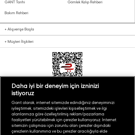
GANT Tarihi
Gömlek Kalıp Rehberi
Bakım Rehberi
+
Alışverişe Başla
+
Müşteri İlişkileri
Daha iyi bir deneyim için izninizi
istiyoruz
Türkiye
Mağaza Bul
Gant olarak, internet sitemizde edindiğiniz deneyiminizi
iyileştirmek, sitemizdeki işlevleri kişiselleştirmek ve ilgi
alanlarınıza göre özelleştirilmiş reklam/pazarlama
faaliyetleri yürütebilmek için çerezler kullanıyoruz. İnternet
sitemizin çalışması için zorunlu olan çerezler dışındaki
çerezlerin kullanımına ve bu çerezler aracılığıyla elde