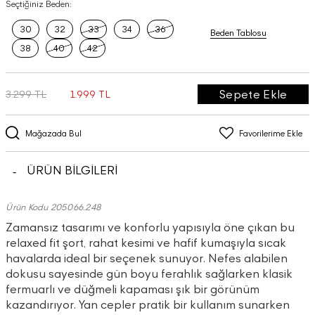
Seçtiğiniz Beden:
30
32
33
34
36
Beden Tablosu
38
40
42
Sepete Ekle
3.299 TL
1.999 TL
Mağazada Bul
Favorilerime Ekle
ÜRÜN BİLGİLERİ
Ürün Kodu 205066.248
Zamansız tasarımı ve konforlu yapısıyla öne çıkan bu
relaxed fit şort, rahat kesimi ve hafif kumaşıyla sıcak
havalarda ideal bir seçenek sunuyor. Nefes alabilen
dokusu sayesinde gün boyu ferahlık sağlarken klasik
fermuarlı ve düğmeli kapaması şık bir görünüm
kazandırıyor. Yan cepler pratik bir kullanım sunarken