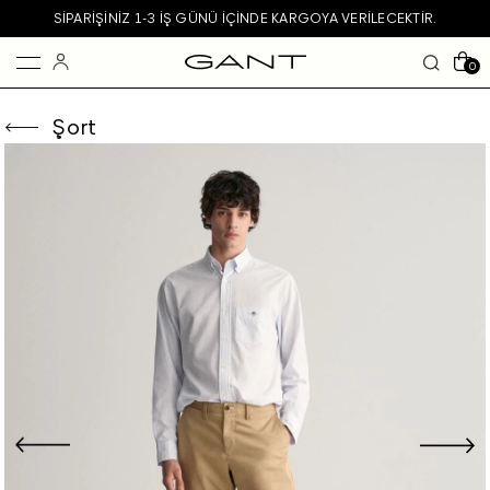
SIPARIŞINIZ 1-3 IŞ GÜNÜ IÇINDE KARGOYA VERILECEKTIR.
0
Şort