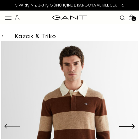
SIPARIŞINIZ 1-3 IŞ GÜNÜ IÇINDE KARGOYA VERILECEKTIR.
0
Kazak & Triko