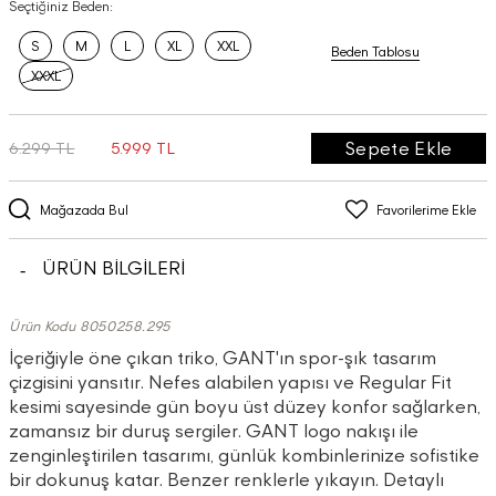
Seçtiğiniz Beden:
S
M
L
XL
XXL
Beden Tablosu
XXXL
Sepete Ekle
6.299 TL
5.999 TL
Mağazada Bul
Favorilerime Ekle
ÜRÜN BİLGİLERİ
Ürün Kodu 8050258.295
İçeriğiyle öne çıkan triko, GANT'ın spor-şık tasarım
çizgisini yansıtır. Nefes alabilen yapısı ve Regular Fit
kesimi sayesinde gün boyu üst düzey konfor sağlarken,
zamansız bir duruş sergiler. GANT logo nakışı ile
zenginleştirilen tasarımı, günlük kombinlerinize sofistike
bir dokunuş katar. Benzer renklerle yıkayın. Detaylı