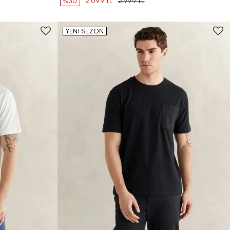
%30
2.099 TL
2.999 TL
YENİ SEZON