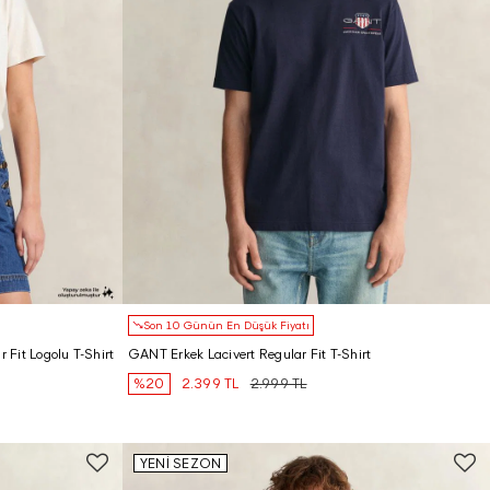
Son 10 Günün En Düşük Fiyatı
 Fit Logolu T-Shirt
GANT Erkek Lacivert Regular Fit T-Shirt
%20
2.399 TL
2.999 TL
YENİ SEZON