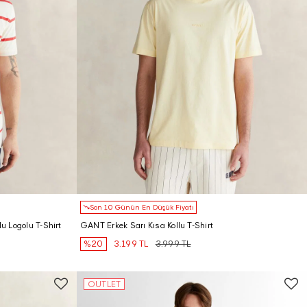
Son 10 Günün En Düşük Fiyatı
u Logolu T-Shirt
GANT Erkek Sarı Kısa Kollu T-Shirt
%20
3.199 TL
3.999 TL
OUTLET