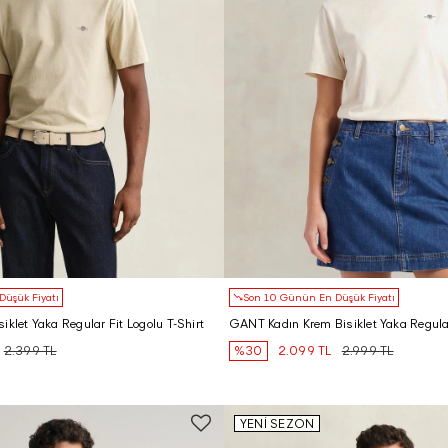
üşük Fiyatı
Son 10 Günün En Düşük Fiyatı
iklet Yaka Regular Fit Logolu T-Shirt
GANT Kadın Krem Bisiklet Yaka Regular
2.399 TL
%30
2.099 TL
2.999 TL
YENİ SEZON