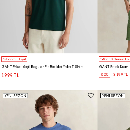
Avantajlı Fiyat
Son 10 Günün En D
GANT Erkek Yeşil Regular Fit Bisiklet Yaka T-Shirt
GANT Erkek Krem Bi
%20
3.199 TL
1.999 TL
YENİ SEZON
YENİ SEZON