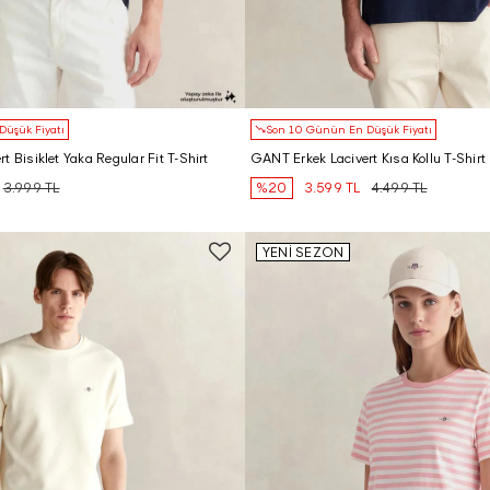
üşük Fiyatı
Son 10 Günün En Düşük Fiyatı
 Bisiklet Yaka Regular Fit T-Shirt
GANT Erkek Lacivert Kısa Kollu T-Shirt
3.999 TL
%20
3.599 TL
4.499 TL
YENİ SEZON