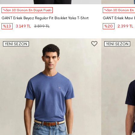
Son 10 Günün En Düşük Fiyatı
Son 10 Günün En D
GANT Erkek Beyaz Regular Fit Bisiklet Yaka T-Shirt
GANT Erkek Mavi Bi
%13
3.149 TL
3.599 TL
%20
2.399 TL
YENİ SEZON
YENİ SEZON