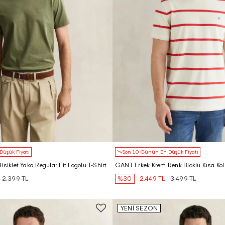
üşük Fiyatı
Son 10 Günün En Düşük Fiyatı
siklet Yaka Regular Fit Logolu T-Shirt
GANT Erkek Krem Renk Bloklu Kısa Koll
2.399 TL
%30
2.449 TL
3.499 TL
YENİ SEZON