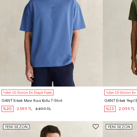
Son 10 Günün En Düşük Fiyatı
Son 10 Günün En D
GANT Erkek Mavi Kısa Kollu T-Shirt
GANT Erkek Yeşil Bi
%20
3.599 TL
4.499 TL
%13
2.099 TL
YENİ SEZON
YENİ SEZON