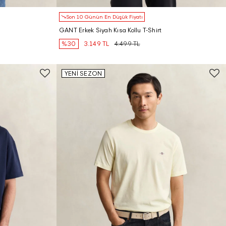
Son 10 Günün En Düşük Fiyatı
GANT Erkek Siyah Kısa Kollu T-Shirt
%30
3.149 TL
4.499 TL
YENİ SEZON