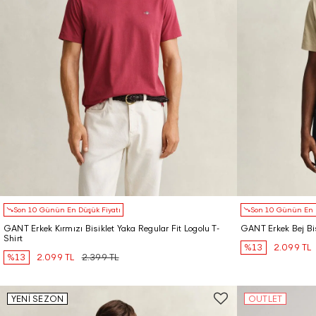
Son 10 Günün En Düşük Fiyatı
Son 10 Günün En D
GANT Erkek Kırmızı Bisiklet Yaka Regular Fit Logolu T-
GANT Erkek Bej Bis
Shirt
%13
2.099 TL
%13
2.099 TL
2.399 TL
YENİ SEZON
OUTLET