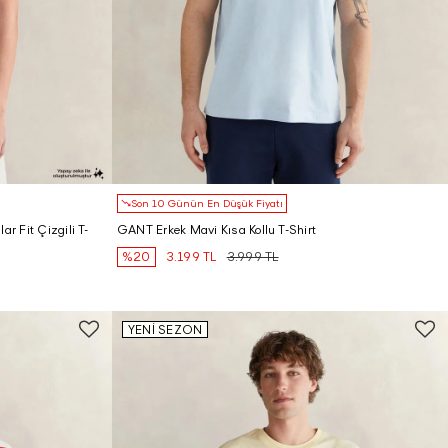
Son 10 Günün En Düşük Fiyatı
r Fit Çizgili T-
GANT Erkek Mavi Kısa Kollu T-Shirt
%20
3.199 TL
3.999 TL
YENİ SEZON