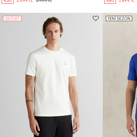
%30
2.099 TL
2.999 TL
%40
1.499 TL
OUTLET
YENİ SEZON