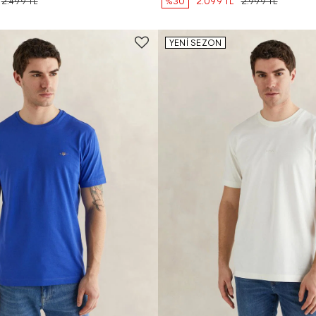
2.499 TL
%30
2.099 TL
2.999 TL
YENİ SEZON