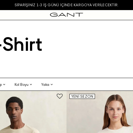
YA VERILECEKTIR.
-Shirt
ıp
Kol Boyu
Yaka
YENİ SEZON