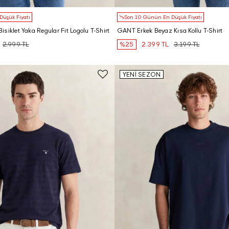
üşük Fiyatı
Son 10 Günün En Düşük Fiyatı
siklet Yaka Regular Fit Logolu T-Shirt
GANT Erkek Beyaz Kısa Kollu T-Shirt
2.999 TL
%25
2.399 TL
3.199 TL
YENİ SEZON