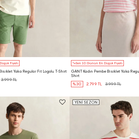
üşük Fiyatı
Son 10 Günün En Düşük Fiyatı
siklet Yaka Regular Fit Logolu T-Shirt
GANT Kadın Pembe Bisiklet Yaka Regula
Shirt
3.999 TL
%30
2.799 TL
3.999 TL
YENİ SEZON