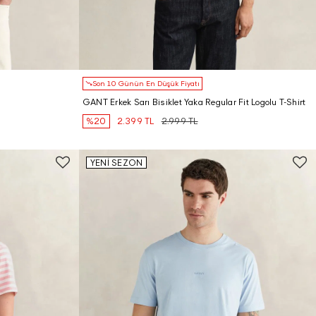
Son 10 Günün En Düşük Fiyatı
GANT Erkek Sarı Bisiklet Yaka Regular Fit Logolu T-Shirt
%20
2.399 TL
2.999 TL
YENİ SEZON