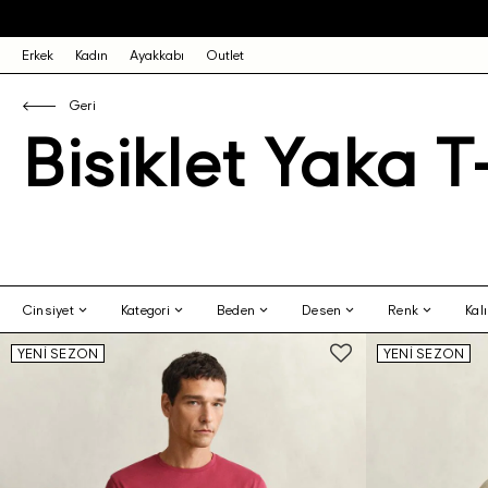
SIPARIŞINIZ 1-3 IŞ GÜNÜ IÇINDE KARGO
Erkek
Kadın
Ayakkabı
Outlet
Geri
Bisiklet Yaka T
Cinsiyet
Kategori
Beden
Desen
Renk
Kal
YENİ SEZON
YENİ SEZON