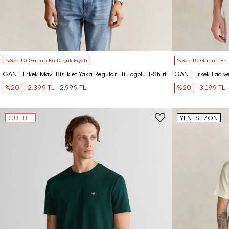
Son 10 Günün En Düşük Fiyatı
Son 10 Günün En D
GANT Erkek Mavi Bisiklet Yaka Regular Fit Logolu T-Shirt
GANT Erkek Lacivert
%20
2.399 TL
2.999 TL
%20
3.199 TL
OUTLET
YENİ SEZON