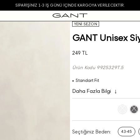
SIPARIŞINIZ 1-3 IŞ GÜNÜ IÇINDE KARGOYA VERILECEKTIR.
YENİ SEZON
GANT Unisex Si
249 TL
Ürün Kodu 9925329T.5
Standart Fit
Daha Fazla Bilgi
Seçtiğiniz Beden:
43-45