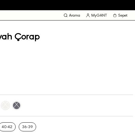
Arama
MyGANT
Sepet
yah Çorap
40-42
36-39