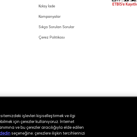
Kolay İade
Kampanyalar
Sıkça Sorulan Sorular
Çerez Politikası
temizdeki işlevleri kişiselleştirmek ve ilgi
ilmek için çerezler kullanıyoruz. İnternet
lanımına ve bu çerezler aracılığıyla elde edilen
dedin
seçeneğine; çerezlere ilişkin tercihlerinizi