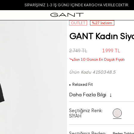
SIPARIŞINIZ 1-3 IŞ GÜNÜ IÇINDE KARGOYA VERILECEKTIR.
OUTLET
%27 İndirim
GANT Kadın Siya
2.749 TL
1.999 TL
Son 10 Günün En Düşük Fiyatı
Ürün Kodu 4150348.5
Relaxed Fit
Daha Fazla Bilgi
Seçtiğiniz Renk:
SİYAH
Seçtiğiniz Beden:
Beden Tablo