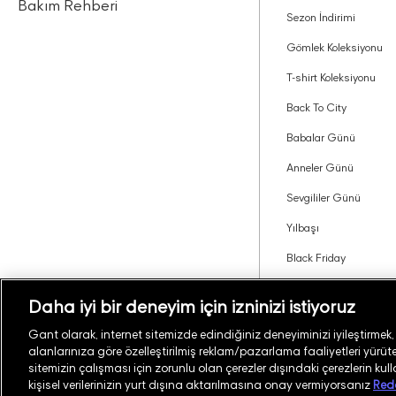
Bakım Rehberi
Sezon İndirimi
Gömlek Koleksiyonu
T-shirt Koleksiyonu
Back To City
Babalar Günü
Anneler Günü
Sevgililer Günü
Yılbaşı
Black Friday
Tavsiye Edin Kazanın
Daha iyi bir deneyim için izninizi istiyoruz
Gant olarak, internet sitemizde edindiğiniz deneyiminizi iyileştirmek, si
alanlarınıza göre özelleştirilmiş reklam/pazarlama faaliyetleri yürüteb
Türkiye
Mağaza Bul
sitemizin çalışması için zorunlu olan çerezler dışındaki çerezlerin kul
kişisel verilerinizin yurt dışına aktarılmasına onay vermiyorsanız
Red