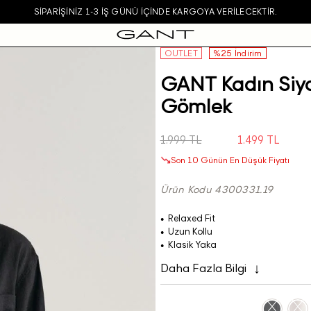
SIPARIŞINIZ 1-3 IŞ GÜNÜ IÇINDE KARGOYA VERILECEKTIR.
OUTLET
%25 İndirim
GANT Kadın Siya
Gömlek
1.999 TL
1.499 TL
Son 10 Günün En Düşük Fiyatı
Ürün Kodu 4300331.19
Relaxed Fit
Uzun Kollu
Klasik Yaka
Daha Fazla Bilgi