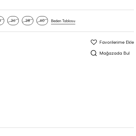
4
36
38
40
Beden Tablosu
Favorilerime Ekle
Mağazada Bul