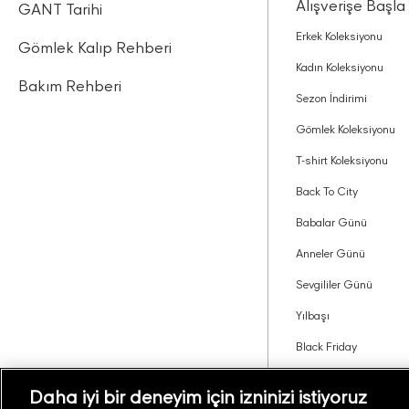
Alışverişe Başla
GANT Tarihi
Erkek Koleksiyonu
Gömlek Kalıp Rehberi
Kadın Koleksiyonu
Bakım Rehberi
Sezon İndirimi
Gömlek Koleksiyonu
T-shirt Koleksiyonu
Back To City
Babalar Günü
Anneler Günü
Sevgililer Günü
Yılbaşı
Black Friday
Tavsiye Edin Kazanın
Daha iyi bir deneyim için izninizi istiyoruz