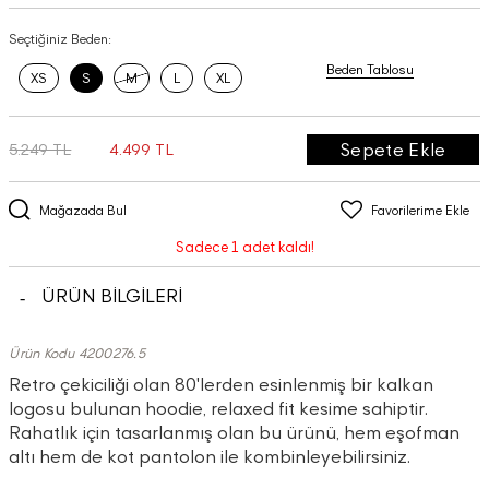
Seçtiğiniz Beden:
Beden Tablosu
XS
S
M
L
XL
Sepete Ekle
5.249 TL
4.499 TL
Mağazada Bul
Favorilerime Ekle
Sadece 1 adet kaldı!
ÜRÜN BİLGİLERİ
Ürün Kodu 4200276.5
Retro çekiciliği olan 80'lerden esinlenmiş bir kalkan
logosu bulunan hoodie, relaxed fit kesime sahiptir.
Rahatlık için tasarlanmış olan bu ürünü, hem eşofman
altı hem de kot pantolon ile kombinleyebilirsiniz.