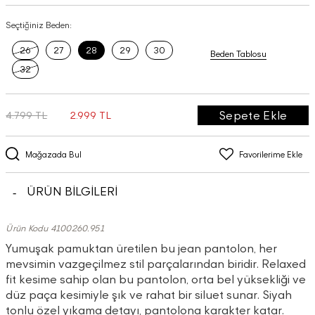
Seçtiğiniz Beden:
26
27
28
29
30
Beden Tablosu
32
Sepete Ekle
4.799 TL
2.999 TL
Mağazada Bul
Favorilerime Ekle
ÜRÜN BİLGİLERİ
Ürün Kodu 4100260.951
Yumuşak pamuktan üretilen bu jean pantolon, her
mevsimin vazgeçilmez stil parçalarından biridir. Relaxed
fit kesime sahip olan bu pantolon, orta bel yüksekliği ve
düz paça kesimiyle şık ve rahat bir siluet sunar. Siyah
tonlu özel yıkama detayı, pantolona karakter katar.