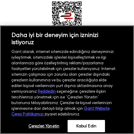
Daha iyi bir deneyim için izninizi
istiyoruz
Türkiye
Mağaza Bul
Gant olarak, internet sitemizde edindiğiniz deneyiminizi
iyileştirmek, sitemizdeki işlevleri kişiselleştirmek ve ilgi
alanlarınıza göre özelleştirilmiş reklam/pazarlama
faaliyetleri yürütebilmek için çerezler kullanıyoruz. İnternet
sitemizin çalışması için zorunlu olan çerezler dışındaki
çerezlerin kullanımına ve bu çerezler aracılığıyla elde
©
2026
GANT
edilen kişisel verilerinizin yurt dışına aktarılmasına onay
vermiyorsanız
Reddedin
seçeneğine; çerezlere ilişkin
tercihlerinizi yönetmek için ise “Çerezleri Yönetin”
İşlem Rehberi
Site Haritası
butonuna tıklayabilirsiniz. Çerezler ile kişisel verilerinizin
işlenmesine dair detaylı bilgi almak için
Gant Website
Güvenlik Politikası
Kullanım Koşulları
Çerez Politikamızı
ziyaret edebilirsiniz.
Aydınlatma Metni
Whatsapp Aydınlatma Metni
Çerezleri Yönetin
Kabul Edin