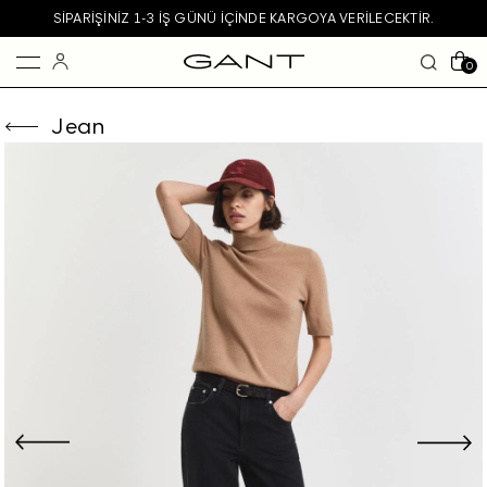
SIPARIŞINIZ 1-3 IŞ GÜNÜ IÇINDE KARGOYA VERILECEKTIR.
0
Jean