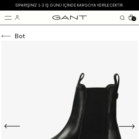
SIPARIŞINIZ 1-3 IŞ GÜNÜ IÇINDE KARGOYA VERILECEKTIR.
0
Bot