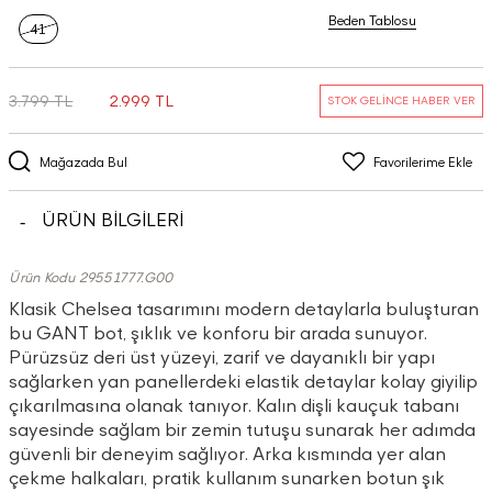
Beden Tablosu
41
3.799 TL
2.999 TL
STOK GELİNCE HABER VER
Mağazada Bul
Favorilerime Ekle
ÜRÜN BİLGİLERİ
Ürün Kodu 29551777.G00
Klasik Chelsea tasarımını modern detaylarla buluşturan
bu GANT bot, şıklık ve konforu bir arada sunuyor.
Pürüzsüz deri üst yüzeyi, zarif ve dayanıklı bir yapı
sağlarken yan panellerdeki elastik detaylar kolay giyilip
çıkarılmasına olanak tanıyor. Kalın dişli kauçuk tabanı
sayesinde sağlam bir zemin tutuşu sunarak her adımda
güvenli bir deneyim sağlıyor. Arka kısmında yer alan
çekme halkaları, pratik kullanım sunarken botun şık