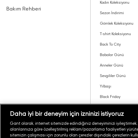
Kadın Koleksiyonu
Bakım Rehberi
Sezon İndirimi
Gömlek Koleksiyonu
T-shirt Koleksiyonu
Back To City
Babalar Günü
Anneler Günü
Sevgililer Günü
Yılbaşı
Black Friday
Tavsiye Edin Kazanın
Daha iyi bir deneyim için izninizi istiyoruz
Gant olarak, internet sitemizde edindiğiniz deneyiminizi iyileştirmek, si
alanlarınıza göre özelleştirilmiş reklam/pazarlama faaliyetleri yürüteb
Türkiye
Mağaza Bul
sitemizin çalışması için zorunlu olan çerezler dışındaki çerezlerin kul