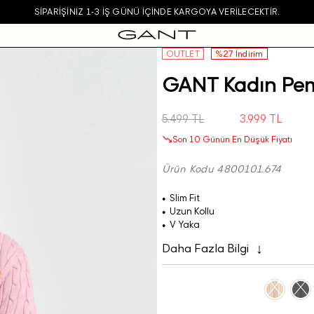
SIPARIŞINIZ 1-3 IŞ GÜNÜ IÇINDE KARGOYA VERILECEKTIR.
OUTLET
%27 İndirim
GANT Kadın Pemb
5.499 TL
3.999 TL
Son 10 Günün En Düşük Fiyatı
Ürün Kodu 4800101.674
Slim Fit
Uzun Kollu
V Yaka
Daha Fazla Bilgi