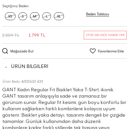
Seçtiğiniz Beden:
Beden Tablosu
XS
S
M
L
XL
2.309 TL
1.799 TL
STOK GELİNCE HABER VER
Mağazada Bul
Favorilerime Ekle
ÜRÜN BİLGİLERİ
Ürün Kodu 4202633.433
GANT Kadın Regular Fit Bisiklet Yaka T-Shirt, ikonik
GANT tasarım anlayışıyla sade ve zamansız bir
görünüm sunar. Regular fit kesimi, gün boyu konforlu bir
kullanım sağlarken farklı kombinlere kolayca uyum
gösterir. Bisiklet yaka detayı, tasarımı dengeli bir çizgide
tamamlar. Günlük kullanımdan daha düzenli
kombinlere kadar farklı stillerde tek başına veya