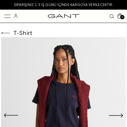
SIPARIŞINIZ 1-3 IŞ GÜNÜ IÇINDE KARGOYA VERILECEKTIR.
0
T-Shirt