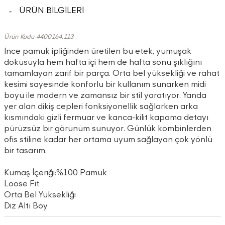
ÜRÜN BİLGİLERİ
Ürün Kodu 4400164.113
İnce pamuk ipliğinden üretilen bu etek, yumuşak
dokusuyla hem hafta içi hem de hafta sonu şıklığını
tamamlayan zarif bir parça. Orta bel yüksekliği ve rahat
kesimi sayesinde konforlu bir kullanım sunarken midi
boyu ile modern ve zamansız bir stil yaratıyor. Yanda
yer alan dikiş cepleri fonksiyonellik sağlarken arka
kısmındaki gizli fermuar ve kanca-kilit kapama detayı
pürüzsüz bir görünüm sunuyor. Günlük kombinlerden
ofis stiline kadar her ortama uyum sağlayan çok yönlü
bir tasarım.
Kumaş İçeriği:%100 Pamuk
Loose Fit
Orta Bel Yüksekliği
Diz Altı Boy