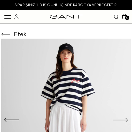
SIPARIŞINIZ 1-3 IŞ GÜNÜ IÇINDE KARGOYA VERILECEKTIR.
0
Etek