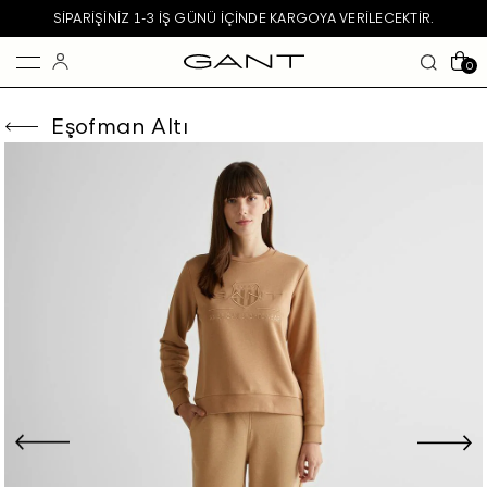
SIPARIŞINIZ 1-3 IŞ GÜNÜ IÇINDE KARGOYA VERILECEKTIR.
0
Eşofman Altı