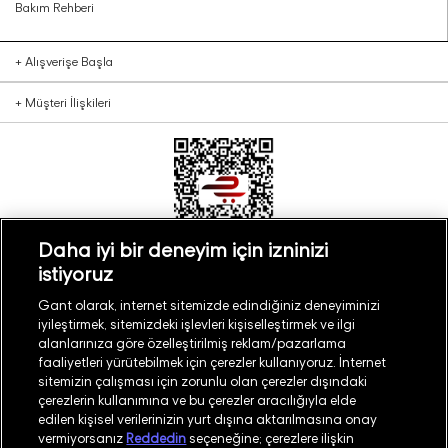
Bakım Rehberi
+
Alışverişe Başla
+
Müşteri İlişkileri
Daha iyi bir deneyim için izninizi
istiyoruz
Türkiye
Mağaza Bul
Gant olarak, internet sitemizde edindiğiniz deneyiminizi
iyileştirmek, sitemizdeki işlevleri kişiselleştirmek ve ilgi
alanlarınıza göre özelleştirilmiş reklam/pazarlama
faaliyetleri yürütebilmek için çerezler kullanıyoruz. İnternet
sitemizin çalışması için zorunlu olan çerezler dışındaki
çerezlerin kullanımına ve bu çerezler aracılığıyla elde
©
2026
GANT
edilen kişisel verilerinizin yurt dışına aktarılmasına onay
vermiyorsanız
Reddedin
seçeneğine; çerezlere ilişkin