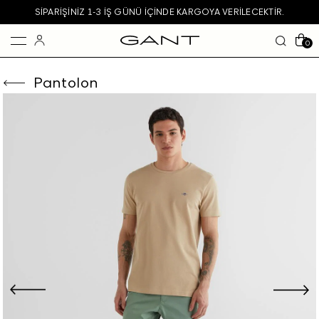
SIPARIŞINIZ 1-3 IŞ GÜNÜ IÇINDE KARGOYA VERILECEKTIR.
0
Pantolon