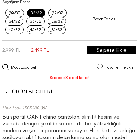
Seçtiğiniz Beden:
30/32
32/32
33/32
Beden Tablosu
34/32
36/32
38/32
40/32
42/32
31/32
Sepete Ekle
2.999 TL
2.499 TL
Mağazada Bul
Favorilerime Ekle
Sadece 3 adet kaldı!
ÜRÜN BİLGİLERİ
Ürün Kodu 1505280.362
Bu sportif GANT chino pantolon, slim fit kesimi ve
vücudu dengeli şekilde saran orta bel yüksekliği ile
modern ve şık bir görünüm sunuyor. Hareket özgürlüğü
sağlayan aktif tasarım detaylarına sahip olan model,