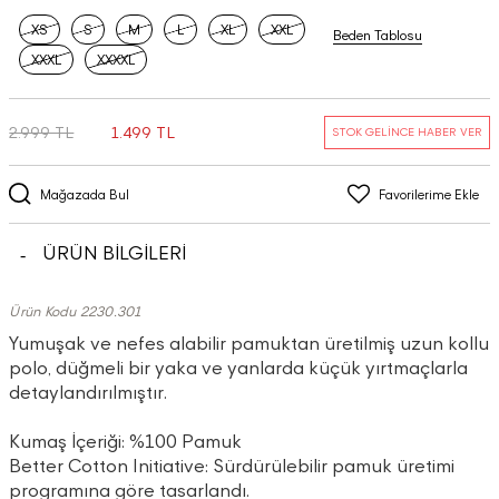
XS
S
M
L
XL
XXL
Beden Tablosu
XXXL
XXXXL
2.999 TL
1.499 TL
STOK GELİNCE HABER VER
Mağazada Bul
Favorilerime Ekle
ÜRÜN BİLGİLERİ
Ürün Kodu 2230.301
Yumuşak ve nefes alabilir pamuktan üretilmiş uzun kollu
polo, düğmeli bir yaka ve yanlarda küçük yırtmaçlarla
detaylandırılmıştır.
Kumaş İçeriği: %100 Pamuk
Better Cotton Initiative: Sürdürülebilir pamuk üretimi
programına göre tasarlandı.