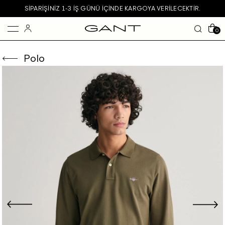
SIPARIŞINIZ 1-3 IŞ GÜNÜ IÇINDE KARGOYA VERILECEKTIR.
0
Polo