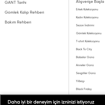
Alışverişe Başla
GANT Tarihi
Erkek Koleksiyonu
Gömlek Kalıp Rehberi
Kadın Koleksiyonu
Bakım Rehberi
Sezon İndirimi
Gömlek Koleksiyonu
T-shirt Koleksiyonu
Back To City
Babalar Günü
Anneler Günü
Sevgililer Günü
Yılbaşı
Black Friday
Tavsiye Edin Kazanın
Daha iyi bir deneyim için izninizi istiyoruz