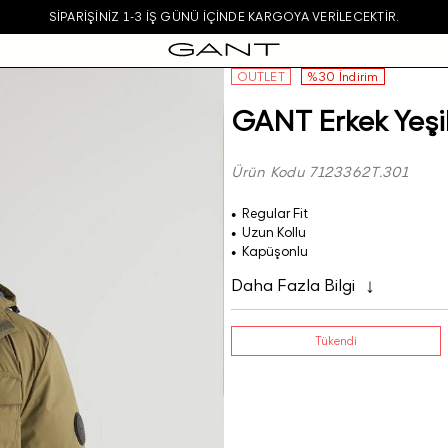
SIPARIŞINIZ 1-3 IŞ GÜNÜ IÇINDE KARGOYA VERILECEKTIR.
OUTLET
%30 İndirim
GANT Erkek Yeşi
Ürün Kodu 7123362T.301
Regular Fit
Uzun Kollu
Kapüşonlu
Daha Fazla Bilgi
Tükendi