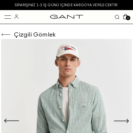
SIPARIŞINIZ 1-3 IŞ GÜNÜ IÇINDE KARGOYA VERILECEKTIR.
0
Çizgili Gömlek