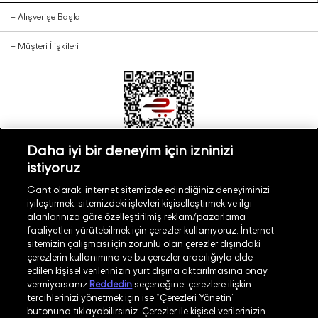
+
Alışverişe Başla
+
Müşteri İlişkileri
Daha iyi bir deneyim için izninizi
istiyoruz
Türkiye
Mağaza Bul
Gant olarak, internet sitemizde edindiğiniz deneyiminizi
iyileştirmek, sitemizdeki işlevleri kişiselleştirmek ve ilgi
alanlarınıza göre özelleştirilmiş reklam/pazarlama
faaliyetleri yürütebilmek için çerezler kullanıyoruz. İnternet
sitemizin çalışması için zorunlu olan çerezler dışındaki
çerezlerin kullanımına ve bu çerezler aracılığıyla elde
©
2026
GANT
edilen kişisel verilerinizin yurt dışına aktarılmasına onay
vermiyorsanız
Reddedin
seçeneğine; çerezlere ilişkin
tercihlerinizi yönetmek için ise “Çerezleri Yönetin”
İşlem Rehberi
Site Haritası
butonuna tıklayabilirsiniz. Çerezler ile kişisel verilerinizin