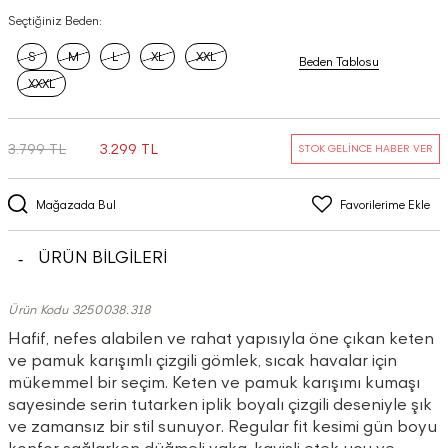
Seçtiğiniz Beden:
S
M
L
XL
XXL
Beden Tablosu
XXXL
3.799 TL
3.299 TL
STOK GELİNCE HABER VER
Mağazada Bul
Favorilerime Ekle
ÜRÜN BİLGİLERİ
Ürün Kodu 3250038.318
Hafif, nefes alabilen ve rahat yapısıyla öne çıkan keten
ve pamuk karışımlı çizgili gömlek, sıcak havalar için
mükemmel bir seçim. Keten ve pamuk karışımı kumaşı
sayesinde serin tutarken iplik boyalı çizgili deseniyle şık
ve zamansız bir stil sunuyor. Regular fit kesimi gün boyu