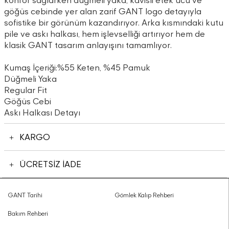
konfor sağlarken düğmeli yaka, kavisli etek ucu ve
göğüs cebinde yer alan zarif GANT logo detayıyla
sofistike bir görünüm kazandırıyor. Arka kısmındaki kutu
pile ve askı halkası, hem işlevselliği artırıyor hem de
klasik GANT tasarım anlayışını tamamlıyor.
Kumaş İçeriği:%55 Keten, %45 Pamuk
Düğmeli Yaka
Regular Fit
Göğüs Cebi
Askı Halkası Detayı
KARGO
ÜCRETSİZ İADE
GANT Tarihi
Gömlek Kalıp Rehberi
Bakım Rehberi