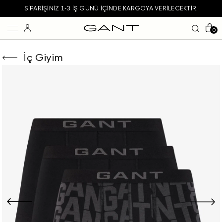
SIPARIŞINIZ 1-3 IŞ GÜNÜ IÇINDE KARGOYA VERILECEKTIR.
0
İç Giyim