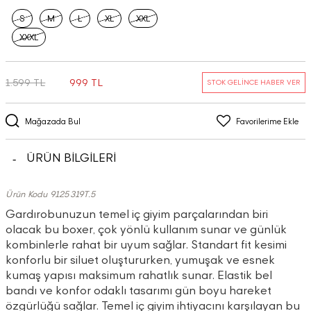
S
M
L
XL
XXL
XXXL
1.599 TL
999 TL
STOK GELİNCE HABER VER
Mağazada Bul
Favorilerime Ekle
ÜRÜN BİLGİLERİ
Ürün Kodu 9125319T.5
Gardırobunuzun temel iç giyim parçalarından biri
olacak bu boxer, çok yönlü kullanım sunar ve günlük
kombinlerle rahat bir uyum sağlar. Standart fit kesimi
konforlu bir siluet oluştururken, yumuşak ve esnek
kumaş yapısı maksimum rahatlık sunar. Elastik bel
bandı ve konfor odaklı tasarımı gün boyu hareket
özgürlüğü sağlar. Temel iç giyim ihtiyacını karşılayan bu