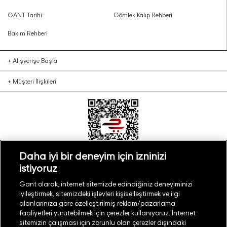
GANT Tarihi
Gömlek Kalıp Rehberi
Bakım Rehberi
+
Alışverişe Başla
+
Müşteri İlişkileri
Daha iyi bir deneyim için izninizi
istiyoruz
Türkiye
Mağaza Bul
Gant olarak, internet sitemizde edindiğiniz deneyiminizi
iyileştirmek, sitemizdeki işlevleri kişiselleştirmek ve ilgi
alanlarınıza göre özelleştirilmiş reklam/pazarlama
faaliyetleri yürütebilmek için çerezler kullanıyoruz. İnternet
sitemizin çalışması için zorunlu olan çerezler dışındaki