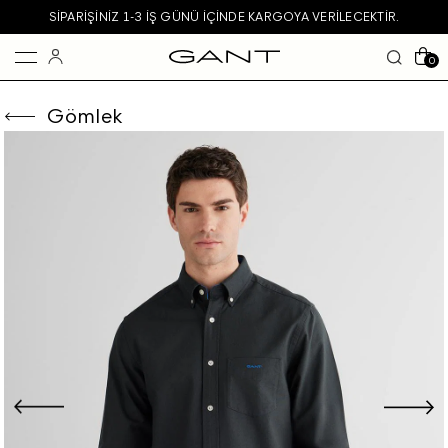
SIPARIŞINIZ 1-3 IŞ GÜNÜ IÇINDE KARGOYA VERILECEKTIR.
0
Gömlek