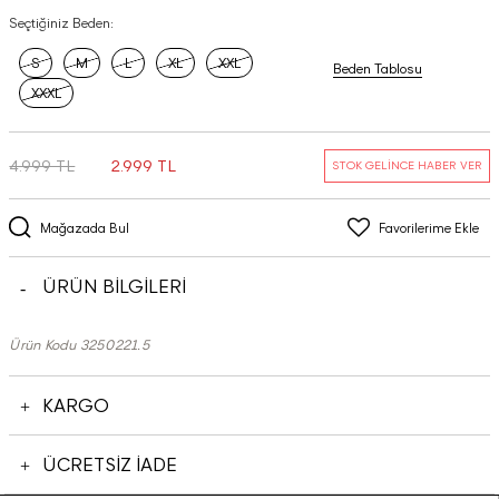
Seçtiğiniz Beden:
S
M
L
XL
XXL
Beden Tablosu
XXXL
4.999 TL
2.999 TL
STOK GELİNCE HABER VER
Mağazada Bul
Favorilerime Ekle
ÜRÜN BİLGİLERİ
Ürün Kodu 3250221.5
KARGO
ÜCRETSİZ İADE