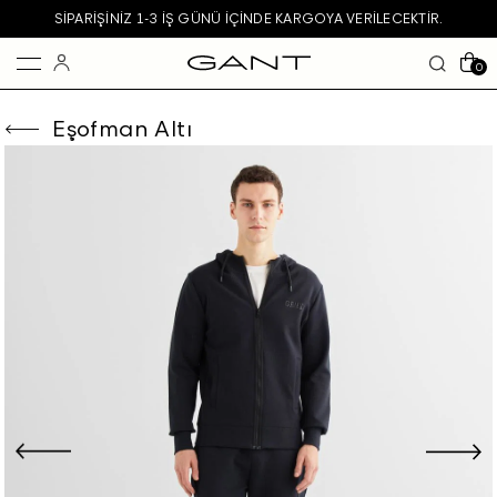
SIPARIŞINIZ 1-3 IŞ GÜNÜ IÇINDE KARGOYA VERILECEKTIR.
0
Eşofman Altı