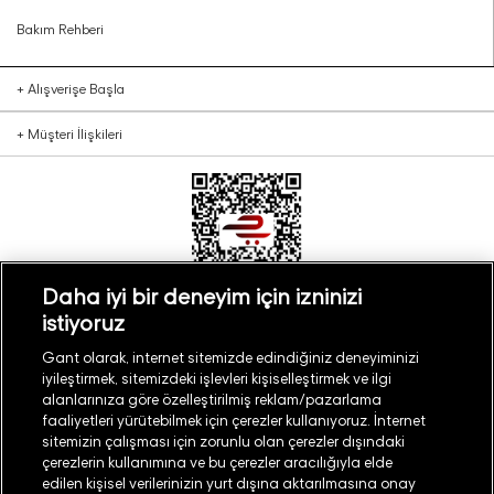
Bakım Rehberi
+
Alışverişe Başla
+
Müşteri İlişkileri
Daha iyi bir deneyim için izninizi
istiyoruz
Türkiye
Mağaza Bul
Gant olarak, internet sitemizde edindiğiniz deneyiminizi
iyileştirmek, sitemizdeki işlevleri kişiselleştirmek ve ilgi
alanlarınıza göre özelleştirilmiş reklam/pazarlama
faaliyetleri yürütebilmek için çerezler kullanıyoruz. İnternet
sitemizin çalışması için zorunlu olan çerezler dışındaki
çerezlerin kullanımına ve bu çerezler aracılığıyla elde
©
2026
GANT
edilen kişisel verilerinizin yurt dışına aktarılmasına onay