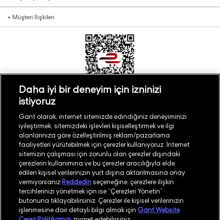
+
Müşteri İlişkileri
Daha iyi bir deneyim için izninizi
istiyoruz
Türkiye
Mağaza Bul
Gant olarak, internet sitemizde edindiğiniz deneyiminizi
iyileştirmek, sitemizdeki işlevleri kişiselleştirmek ve ilgi
alanlarınıza göre özelleştirilmiş reklam/pazarlama
faaliyetleri yürütebilmek için çerezler kullanıyoruz. İnternet
sitemizin çalışması için zorunlu olan çerezler dışındaki
çerezlerin kullanımına ve bu çerezler aracılığıyla elde
©
2026
GANT
edilen kişisel verilerinizin yurt dışına aktarılmasına onay
vermiyorsanız
Reddedin
seçeneğine; çerezlere ilişkin
tercihlerinizi yönetmek için ise “Çerezleri Yönetin”
İşlem Rehberi
Site Haritası
butonuna tıklayabilirsiniz. Çerezler ile kişisel verilerinizin
işlenmesine dair detaylı bilgi almak için
Gant Website
Güvenlik Politikası
Kullanım Koşulları
Çerez Politikamızı
ziyaret edebilirsiniz.