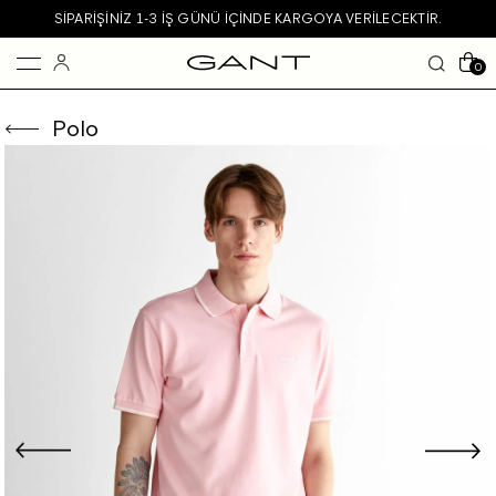
SIPARIŞINIZ 1-3 IŞ GÜNÜ IÇINDE KARGOYA VERILECEKTIR.
0
Polo