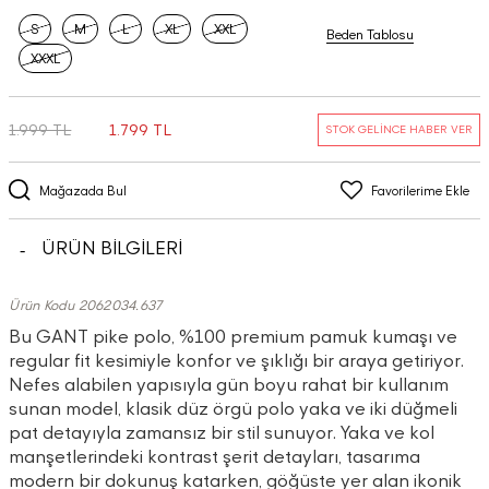
S
M
L
XL
XXL
Beden Tablosu
XXXL
1.999 TL
1.799 TL
STOK GELİNCE HABER VER
Mağazada Bul
Favorilerime Ekle
ÜRÜN BİLGİLERİ
Ürün Kodu 2062034.637
Bu GANT pike polo, %100 premium pamuk kumaşı ve
regular fit kesimiyle konfor ve şıklığı bir araya getiriyor.
Nefes alabilen yapısıyla gün boyu rahat bir kullanım
sunan model, klasik düz örgü polo yaka ve iki düğmeli
pat detayıyla zamansız bir stil sunuyor. Yaka ve kol
manşetlerindeki kontrast şerit detayları, tasarıma
modern bir dokunuş katarken, göğüste yer alan ikonik