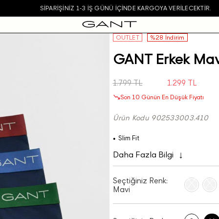
SIPARIŞINIZ 1-3 IŞ GÜNÜ IÇINDE KARGOYA VERILECEKTIR.
OUTLET
%28 İndirim
GANT Erkek Mavi
1.799 TL
1.299 TL
Son 10 Günün En Düşük Fiyatı
Ürün Kodu 902533003.410
Slim Fit
Daha Fazla Bilgi
Seçtiğiniz Renk:
Mavi