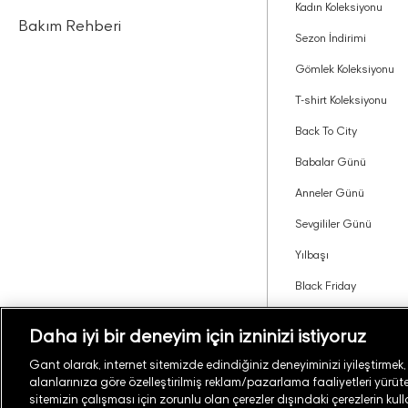
Kadın Koleksiyonu
Bakım Rehberi
Sezon İndirimi
Gömlek Koleksiyonu
T-shirt Koleksiyonu
Back To City
Babalar Günü
Anneler Günü
Sevgililer Günü
Yılbaşı
Black Friday
Tavsiye Edin Kazanın
Daha iyi bir deneyim için izninizi istiyoruz
Gant olarak, internet sitemizde edindiğiniz deneyiminizi iyileştirmek, si
alanlarınıza göre özelleştirilmiş reklam/pazarlama faaliyetleri yürüteb
Türkiye
Mağaza Bul
sitemizin çalışması için zorunlu olan çerezler dışındaki çerezlerin kul