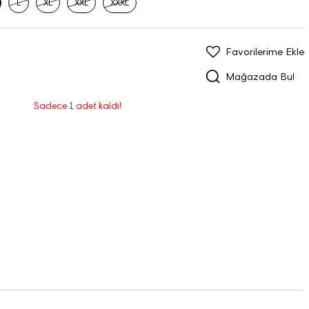
L
XL
XXL
XXXL
Favorilerime Ekle
Mağazada Bul
Sadece 1 adet kaldı!