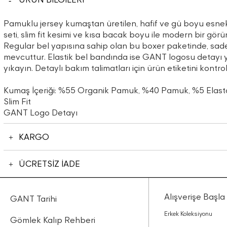
Pamuklu jersey kumaştan üretilen, hafif ve gü boyu esne
seti, slim fit kesimi ve kısa bacak boyu ile modern bir gör
Regular bel yapısına sahip olan bu boxer paketinde, sad
mevcuttur. Elastik bel bandında ise GANT logosu detayı ye
yıkayın. Detaylı bakım talimatları için ürün etiketini kontrol
Kumaş İçeriği: %55 Organik Pamuk, %40 Pamuk, %5 Elast
Slim Fit
GANT Logo Detayı
KARGO
ÜCRETSİZ İADE
Alışverişe Başla
GANT Tarihi
Erkek Koleksiyonu
Gömlek Kalıp Rehberi