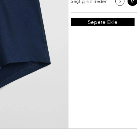
Seçtiğiniz Beden:
S
M
Sepete Ekle