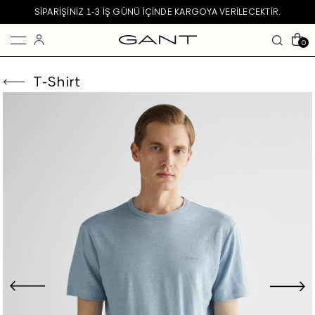
SIPARIŞINIZ 1-3 IŞ GÜNÜ IÇINDE KARGOYA VERILECEKTIR.
0
T-Shirt