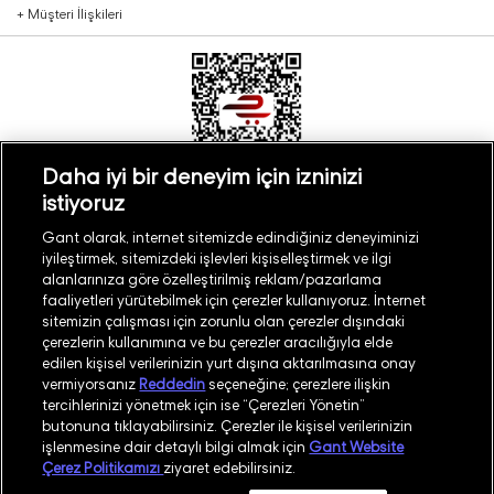
+
Müşteri İlişkileri
Daha iyi bir deneyim için izninizi
istiyoruz
Türkiye
Mağaza Bul
Gant olarak, internet sitemizde edindiğiniz deneyiminizi
iyileştirmek, sitemizdeki işlevleri kişiselleştirmek ve ilgi
alanlarınıza göre özelleştirilmiş reklam/pazarlama
faaliyetleri yürütebilmek için çerezler kullanıyoruz. İnternet
sitemizin çalışması için zorunlu olan çerezler dışındaki
çerezlerin kullanımına ve bu çerezler aracılığıyla elde
©
2026
GANT
edilen kişisel verilerinizin yurt dışına aktarılmasına onay
vermiyorsanız
Reddedin
seçeneğine; çerezlere ilişkin
tercihlerinizi yönetmek için ise “Çerezleri Yönetin”
İşlem Rehberi
Site Haritası
butonuna tıklayabilirsiniz. Çerezler ile kişisel verilerinizin
işlenmesine dair detaylı bilgi almak için
Gant Website
Güvenlik Politikası
Kullanım Koşulları
Çerez Politikamızı
ziyaret edebilirsiniz.
Aydınlatma Metni
Whatsapp Aydınlatma Metni