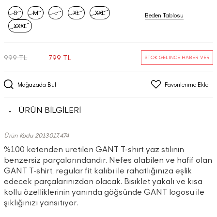
S
M
L
XL
XXL
Beden Tablosu
XXXL
999 TL
799 TL
STOK GELİNCE HABER VER
Mağazada Bul
Favorilerime Ekle
ÜRÜN BİLGİLERİ
Ürün Kodu 2013017.474
%100 ketenden üretilen GANT T-shirt yaz stilinin
benzersiz parçalarındandır. Nefes alabilen ve hafif olan
GANT T-shirt, regular fit kalıbı ile rahatlığınıza eşlik
edecek parçalarınızdan olacak. Bisiklet yakalı ve kısa
kollu özelliklerinin yanında göğsünde GANT logosu ile
şıklığınızı yansıtıyor.