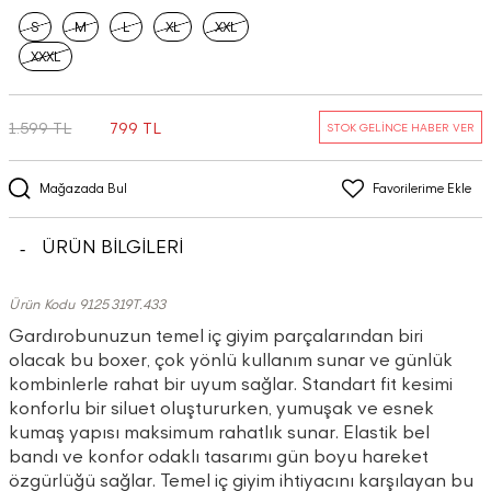
S
M
L
XL
XXL
XXXL
1.599 TL
799 TL
STOK GELİNCE HABER VER
Mağazada Bul
Favorilerime Ekle
ÜRÜN BİLGİLERİ
Ürün Kodu 9125319T.433
Gardırobunuzun temel iç giyim parçalarından biri
olacak bu boxer, çok yönlü kullanım sunar ve günlük
kombinlerle rahat bir uyum sağlar. Standart fit kesimi
konforlu bir siluet oluştururken, yumuşak ve esnek
kumaş yapısı maksimum rahatlık sunar. Elastik bel
bandı ve konfor odaklı tasarımı gün boyu hareket
özgürlüğü sağlar. Temel iç giyim ihtiyacını karşılayan bu