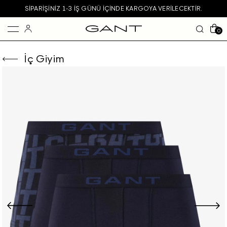
SIPARIŞINIZ 1-3 IŞ GÜNÜ IÇINDE KARGOYA VERILECEKTIR.
0
İç Giyim