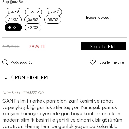
Seçtiğiniz Beden:
30/32
32/32
33/32
Beden Tablosu
34/32
36/32
38/32
40/32
42/32
Sepete Ekle
4.999 TL
2.999 TL
Mağazada Bul
Favorilerime Ekle
ÜRÜN BİLGİLERİ
Ürün Kodu 1224327T.410
GANT slim fit erkek pantolon, zarif kesimi ve rahat
yapısıyla şıklığı günlük stile taşıyor. Yumuşak pamuk
karışımı kumaşı sayesinde gün boyu konfor sunarken
modern slim fit kesimi ile şehirli ve dinamik bir görünüm
yaratıyor. Hem iş hem de günlük yaşamda kolaylıkla