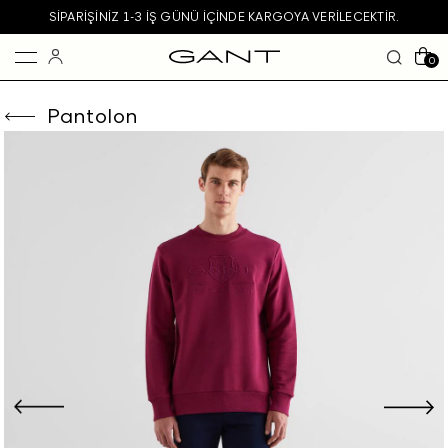
SIPARIŞINIZ 1-3 IŞ GÜNÜ IÇINDE KARGOYA VERILECEKTIR.
0
Pantolon