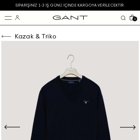
SIPARIŞINIZ 1-3 IŞ GÜNÜ IÇINDE KARGOYA VERILECEKTIR.
0
Kazak & Triko