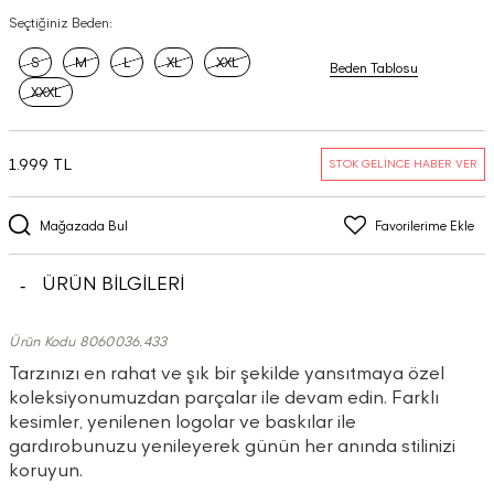
Seçtiğiniz Beden:
S
M
L
XL
XXL
Beden Tablosu
XXXL
1.999 TL
STOK GELİNCE HABER VER
Mağazada Bul
Favorilerime Ekle
ÜRÜN BİLGİLERİ
Ürün Kodu 8060036.433
Tarzınızı en rahat ve şık bir şekilde yansıtmaya özel
koleksiyonumuzdan parçalar ile devam edin. Farklı
kesimler, yenilenen logolar ve baskılar ile
gardırobunuzu yenileyerek günün her anında stilinizi
koruyun.