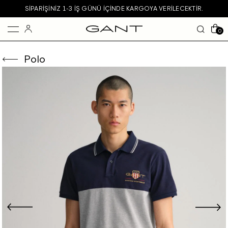
SIPARIŞINIZ 1-3 IŞ GÜNÜ IÇINDE KARGOYA VERILECEKTIR.
0
Polo