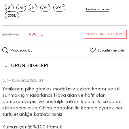
S
M
L
XL
XXL
Beden Tablosu
XXXL
1.949 TL
999 TL
STOK GELİNCE HABER VER
Mağazada Bul
Favorilerime Ekle
ÜRÜN BİLGİLERİ
Ürün Kodu 2062006.433
Yenilenen pike gömlek modelimiz sizlere konfor ve stil
sunmak için tasarlandı. Hava alan ve hafif olan
pamuksu yapısı ve nostaljik kalkan logosu ile sizde bu
stilin sahibi olun. Chino pantolon ile kombinleyerek her
türlü etkinliğe katılablirsiniz.
Kumaş içeriği: %100 Pamuk