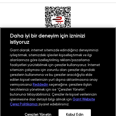
Daha iyi bir deneyim için izninizi
istiyoruz
Türkiye
Mağaza Bul
Gant olarak, internet sitemizde edindiğiniz deneyiminizi
iyileştirmek, sitemizdeki işlevleri kişiselleştirmek ve ilgi
alanlarınıza göre özelleştirilmiş reklam/pazarlama
faaliyetleri yürütebilmek için çerezler kullanıyoruz. İnternet
sitemizin çalışması için zorunlu olan çerezler dışındaki
çerezlerin kullanımına ve bu çerezler aracılığıyla elde
©
2026
GANT
edilen kişisel verilerinizin yurt dışına aktarılmasına onay
vermiyorsanız
Reddedin
seçeneğine; çerezlere ilişkin
tercihlerinizi yönetmek için ise “Çerezleri Yönetin”
İşlem Rehberi
Site Haritası
butonuna tıklayabilirsiniz. Çerezler ile kişisel verilerinizin
işlenmesine dair detaylı bilgi almak için
Gant Website
Güvenlik Politikası
Kullanım Koşulları
Çerez Politikamızı
ziyaret edebilirsiniz.
Aydınlatma Metni
Whatsapp Aydınlatma Metni
Çerezleri Yönetin
Kabul Edin