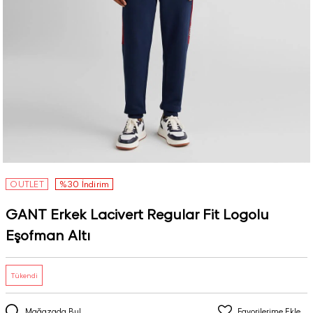
OUTLET
%30 İndirim
GANT Erkek Lacivert Regular Fit Logolu
Eşofman Altı
Tükendi
Mağazada Bul
Favorilerime Ekle