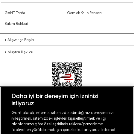
GANT Tarihi
Gömlek Kalıp Rehberi
Bakım Rehberi
+
Alışverişe Başla
+
Müşteri İlişkileri
Daha iyi bir deneyim için izninizi
istiyoruz
Türkiye
Mağaza Bul
Gant olarak, internet sitemizde edindiğiniz deneyiminizi
iyileştirmek, sitemizdeki işlevleri kişiselleştirmek ve ilgi
alanlarınıza göre özelleştirilmiş reklam/pazarlama
faaliyetleri yürütebilmek için çerezler kullanıyoruz. İnternet