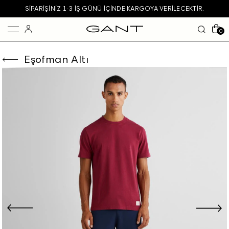
SIPARIŞINIZ 1-3 IŞ GÜNÜ IÇINDE KARGOYA VERILECEKTIR.
0
Eşofman Altı