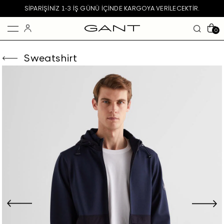
SIPARIŞINIZ 1-3 IŞ GÜNÜ IÇINDE KARGOYA VERILECEKTIR.
0
Sweatshirt