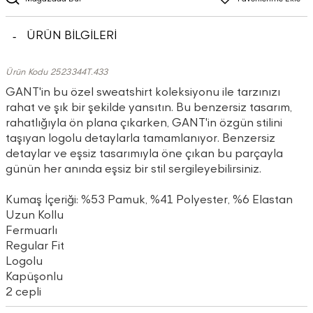
ÜRÜN BİLGİLERİ
Ürün Kodu 2523344T.433
GANT'in bu özel sweatshirt koleksiyonu ile tarzınızı
rahat ve şık bir şekilde yansıtın. Bu benzersiz tasarım,
rahatlığıyla ön plana çıkarken, GANT'in özgün stilini
taşıyan logolu detaylarla tamamlanıyor. Benzersiz
detaylar ve eşsiz tasarımıyla öne çıkan bu parçayla
günün her anında eşsiz bir stil sergileyebilirsiniz.
Kumaş İçeriği: %53 Pamuk, %41 Polyester, %6 Elastan
Uzun Kollu
Fermuarlı
Regular Fit
Logolu
Kapüşonlu
2 cepli