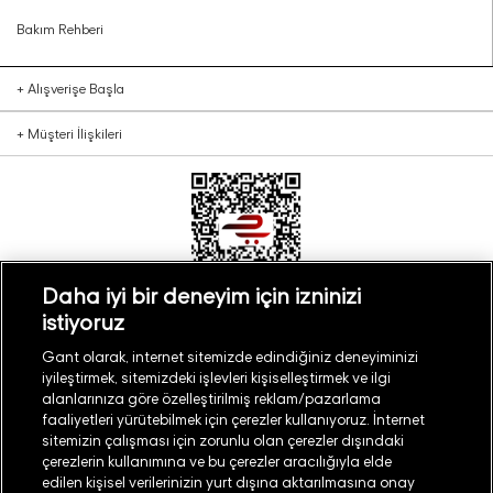
Bakım Rehberi
+
Alışverişe Başla
+
Müşteri İlişkileri
Daha iyi bir deneyim için izninizi
istiyoruz
Türkiye
Mağaza Bul
Gant olarak, internet sitemizde edindiğiniz deneyiminizi
iyileştirmek, sitemizdeki işlevleri kişiselleştirmek ve ilgi
alanlarınıza göre özelleştirilmiş reklam/pazarlama
faaliyetleri yürütebilmek için çerezler kullanıyoruz. İnternet
sitemizin çalışması için zorunlu olan çerezler dışındaki
çerezlerin kullanımına ve bu çerezler aracılığıyla elde
©
2026
GANT
edilen kişisel verilerinizin yurt dışına aktarılmasına onay