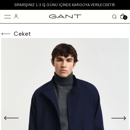
SIPARIŞINIZ 1-3 IŞ GÜNÜ IÇINDE KARGOYA VERILECEKTIR.
0
Ceket