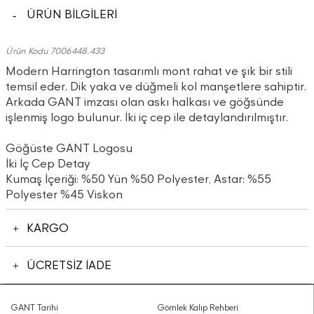
ÜRÜN BİLGİLERİ
Ürün Kodu 7006448.433
Modern Harrington tasarımlı mont rahat ve şık bir stili
temsil eder. Dik yaka ve düğmeli kol manşetlere sahiptir.
Arkada GANT imzası olan askı halkası ve göğsünde
işlenmiş logo bulunur. İki iç cep ile detaylandırılmıştır.
Göğüste GANT Logosu
İki İç Cep Detay
Kumaş İçeriği: %50 Yün %50 Polyester, Astar: %55
Polyester %45 Viskon
KARGO
ÜCRETSİZ İADE
GANT Tarihi
Gömlek Kalıp Rehberi