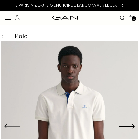
SIPARIŞINIZ 1-3 IŞ GÜNÜ IÇINDE KARGOYA VERILECEKTIR.
0
Polo