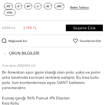
XS
S
M
L
XL
XXL
Beden Tablosu
XXXL
Sepete Ekle
2.999 TL
1.799 TL
Mağazada Bul
Favorilerime Ekle
ÜRÜN BİLGİLERİ
Ürün Kodu 2052003.113
Bir Amerikan spor giyim klasiği olan polo, yaka ve patın
arka tarafında kontrast renklere sahiptir. Bu kısa kollu
polo, tüm kombinlerinize eşsiz GANT kalitesini
yansıtacaktır.
Kumaş içeriği: 96% Pamuk 4% Elastan
Kısa Kollu