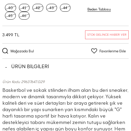
40
41
42
43
44
Beden Tablosu
45
46
3.499 TL
STOK GELİNCE HABER VER
Mağazada Bul
Favorilerime Ekle
ÜRÜN BİLGİLERİ
Ürün Kodu 29637647.G29
Basketbol ve sokak stilinden ilham alan bu deri sneaker,
modern ve dinamik tasarımıyla dikkat çekiyor. Yüksek
kaliteli deri ve süet detayları bir araya getirerek şık ve
dayanıklı bir yapı sunarken yan kısmındaki büyük "G"
harfi tasarıma sportif bir hava katıyor. Kalın ve
destekleyici tabanı mükemmel zemin tutuşu sağlarken
nefes alabilen iç yapısı gün boyu konfor sunuyor. Hem