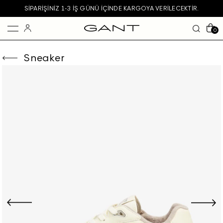
SIPARIŞINIZ 1-3 IŞ GÜNÜ IÇINDE KARGOYA VERILECEKTIR.
0
Sneaker