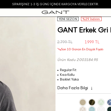
SIPARIŞINIZ 1-3 IŞ GÜNÜ IÇINDE KARGOYA VERILECEKTIR.
YENİ SEZON
%29 İndirim
GANT Erkek Gri R
2.799 TL
1.999 TL
Son 10 Günün En Düşük Fiyatı
Ürün Kodu 2003184.95
Regular Fit
Kısa Kollu
Bisiklet Yaka
Daha Fazla Bilgi