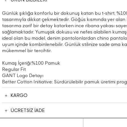
Günlük şıklığa konforlu bir dokunuş katan bu t-shirt, %10
tasarımıyla dikkat çekmektedir. Göğüs kısmında yer ala
tasarıma zarif bir detay katarken ince ribana yakası saye
sağlamaktadır. Yumuşak dokusu ve nefes alabilen kumaşı i
ideal olan bu model, denim pantolonlardan chino pantolo
uyum içinde kombinlenebilir. Günlük stilinize sade ama kar
mükemmel bir tercihtir.
Kumaş İçeriği:%100 Pamuk
Regular Fit
GANT Logo Detayı
Better Cotton Initiative: Sürdürülebilir pamuk üretimi pro
KARGO
ÜCRETSİZ İADE