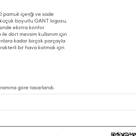
0 pamuk içeriği ve sade
n küçük boyutlu GANT logosu,
sinde ekstra konfor
le dört mevsim kullanım için
nlara kadar birçok parçayla
akterli bir hava katmak için
gramına göre tasarlandı.