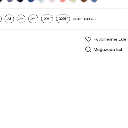
M
L
XL
XXL
XXXL
Beden Tablosu
Favorilerime Ekle
Mağazada Bul