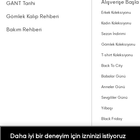
Alışverişe Başla
GANT Tarihi
Erkek Koleksiyonu
Gömlek Kalıp Rehberi
Kadın Koleksiyonu
Bakım Rehberi
Sezon İndirimi
Gömlek Koleksiyonu
T-shirt Koleksiyonu
Back To City
Babalar Günü
Anneler Günü
Sevgililer Günü
Yılbaşı
Black Friday
Tavsiye Edin Kazanın
Daha iyi bir deneyim için izninizi istiyoruz