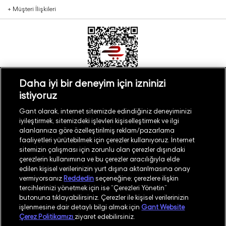
+
Müşteri İlişkileri
Daha iyi bir deneyim için izninizi
istiyoruz
Türkiye
Mağaza Bul
Gant olarak, internet sitemizde edindiğiniz deneyiminizi
iyileştirmek, sitemizdeki işlevleri kişiselleştirmek ve ilgi
alanlarınıza göre özelleştirilmiş reklam/pazarlama
faaliyetleri yürütebilmek için çerezler kullanıyoruz. İnternet
sitemizin çalışması için zorunlu olan çerezler dışındaki
çerezlerin kullanımına ve bu çerezler aracılığıyla elde
©
2026
GANT
edilen kişisel verilerinizin yurt dışına aktarılmasına onay
vermiyorsanız
Reddedin
seçeneğine; çerezlere ilişkin
tercihlerinizi yönetmek için ise “Çerezleri Yönetin”
İşlem Rehberi
Site Haritası
butonuna tıklayabilirsiniz. Çerezler ile kişisel verilerinizin
işlenmesine dair detaylı bilgi almak için
Gant Website
Güvenlik Politikası
Kullanım Koşulları
Çerez Politikamızı
ziyaret edebilirsiniz.