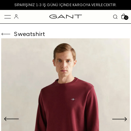
SIPARIŞINIZ 1-3 IŞ GÜNÜ IÇINDE KARGOYA VERILECEKTIR.
0
Sweatshirt