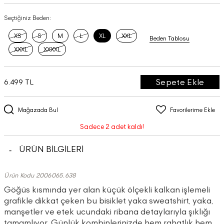
Seçtiğiniz Beden:
XS
S
M
L
XL
XXL
Beden Tablosu
XXXL
XXXXL
Sepete Ekle
6.499 TL
Mağazada Bul
Favorilerime Ekle
Sadece 2 adet kaldı!
ÜRÜN BİLGİLERİ
Ürün Kodu 2006065.638
Göğüs kısmında yer alan küçük ölçekli kalkan işlemeli
grafikle dikkat çeken bu bisiklet yaka sweatshirt, yaka,
manşetler ve etek ucundaki ribana detaylarıyla şıklığı
tamamlıyor. Günlük kombinlerinizde hem rahatlık hem