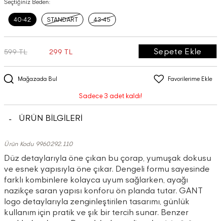
Seçtiğiniz Beden:
40-42
STANDART
43-45
Sepete Ekle
599 TL
299 TL
Mağazada Bul
Favorilerime Ekle
Sadece 3 adet kaldı!
ÜRÜN BİLGİLERİ
Ürün Kodu 9960292.110
Düz detaylarıyla öne çıkan bu çorap, yumuşak dokusu
ve esnek yapısıyla öne çıkar. Dengeli formu sayesinde
farklı kombinlere kolayca uyum sağlarken, ayağı
nazikçe saran yapısı konforu ön planda tutar. GANT
logo detaylarıyla zenginleştirilen tasarımı, günlük
kullanım için pratik ve şık bir tercih sunar. Benzer