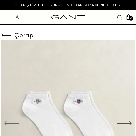
SIPARIŞINIZ 1-3 IŞ GÜNÜ IÇINDE KARGOYA VERILECEKTIR.
0
Çorap