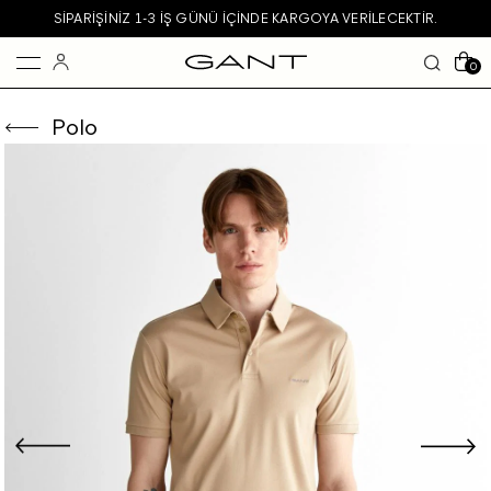
SIPARIŞINIZ 1-3 IŞ GÜNÜ IÇINDE KARGOYA VERILECEKTIR.
0
Polo